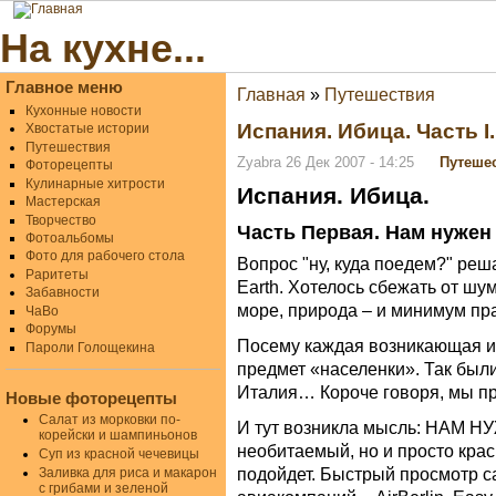
На кухне...
Главное меню
Главная
»
Путешествия
Кухонные новости
Испания. Ибица. Часть I.
Хвостатые истории
Путешествия
Zyabra 26 Дек 2007 - 14:25
Путеше
Фоторецепты
Кулинарные хитрости
Испания. Ибица.
Мастерская
Творчество
Часть Первая. Нам нужен
Фотоальбомы
Фото для рабочего стола
Вопрос "ну, куда поедем?" ре
Раритеты
Earth. Хотелось сбежать от шума
Забавности
море, природа – и минимум пр
ЧаВо
Форумы
Посему каждая возникающая ид
Пароли Голощекина
предмет «населенки». Так был
Италия… Короче говоря, мы п
Новые фоторецепты
Салат из морковки по-
И тут возникла мысль: НАМ Н
корейски и шампиньонов
необитаемый, но и просто кра
Суп из красной чечевицы
подойдет. Быстрый просмотр 
Заливка для риса и макарон
с грибами и зеленой