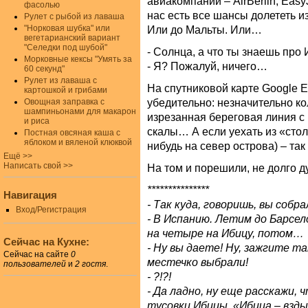
авиакомпаний – AirBerlin, EasyJ
фасолью
нас есть все шансы долететь и
Рулет с рыбой из лаваша
"Норковая шубка" или
Или до Мальты. Или…
вегетарианский вариант
"Селедки под шубой"
- Солнца, а что ты знаешь про
Морковные кексы "Умять за
- Я? Пожалуй, ничего…
60 секунд"
Рулет из лаваша с
На спутниковой карте Google E
картошкой и грибами
убедительно: незначительно к
Овощная заправка с
шампиньонами для макарон
изрезанная береговая линия с
и риса
скалы… А если уехать из «сто
Постная овсяная каша с
яблоком и вяленой клюквой
нибудь на север острова) – так
Ещё >>
Написать свой >>
На том и порешили, не долго 
***************
Навигация
- Так куда, говоришь, вы собр
Вход/Регистрация
- В Испанию. Летим до Барсел
на четыре на Ибицу, потом…
Сейчас на Кухне:
- Ну вы даете! Ну, зажгите т
Сейчас на сайте
0
местечко выбрали!
пользователей
и
2 гостя
.
- ?!?!
- Да ладно, ну еще расскажи,
тусовки Ибицы, «Ибица – вздыб