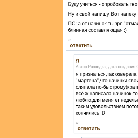
Буду учиться - опробовать тво
Ну и свой напишу. Вот напеку 
ПС: а от начинок ты зря "отм
блинная составляющая :)
»
ответить
я
Автор Разведка, дата создания 0
я признаться,так озверела
"мартена",что начинки св
сляпала по-быстрому(крат
всё ж написала начинок-то;
люблю,для меня ет недельн
таким удовольствием пото
кончились :D
»
ответить