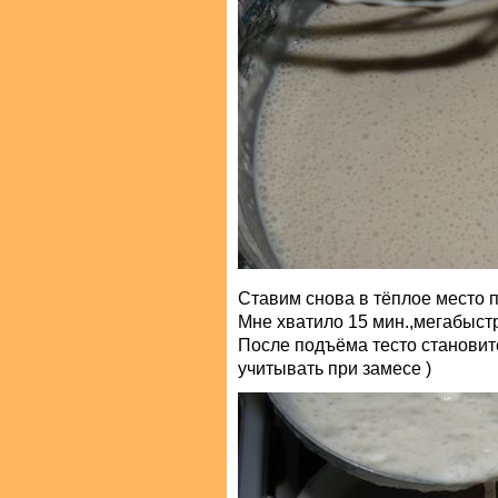
Ставим снова в тёплое место 
Мне хватило 15 мин.,мегабыст
После подъёма тесто становитс
учитывать при замесе )