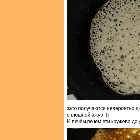
зато получаются невероятно д
сплошной ажур :))
И печём,печём ети кружева до 