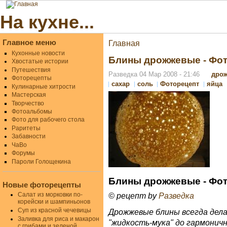
На кухне...
Главное меню
Главная
Кухонные новости
Блины дрожжевые - Фо
Хвостатые истории
Путешествия
Разведка 04 Мар 2008 - 21:46
дро
Фоторецепты
сахар
соль
Фоторецепт
яйца
Кулинарные хитрости
Мастерская
Творчество
Фотоальбомы
Фото для рабочего стола
Раритеты
Забавности
ЧаВо
Форумы
Пароли Голощекина
Блины дрожжевые - Фо
Новые фоторецепты
Салат из морковки по-
© рецепт by
Разведка
корейски и шампиньонов
Суп из красной чечевицы
Дрожжевые блины всегда дела
Заливка для риса и макарон
"жидкость-мука" до гармонич
с грибами и зеленой