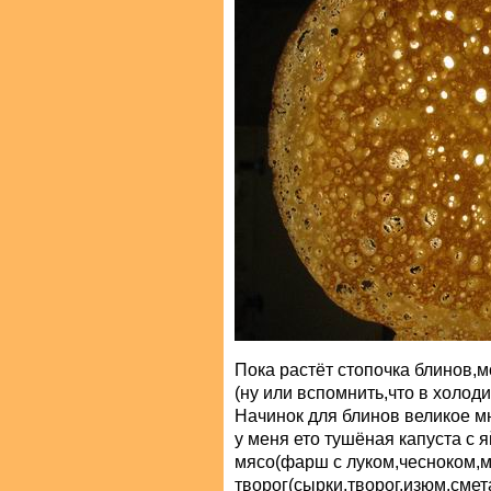
Пока растёт стопочка блинов,
(ну или вспомнить,что в холод
Начинок для блинов великое м
у меня ето тушёная капуста с 
мясо(фарш с луком,чесноком,м
творог(сырки,творог,изюм,сме