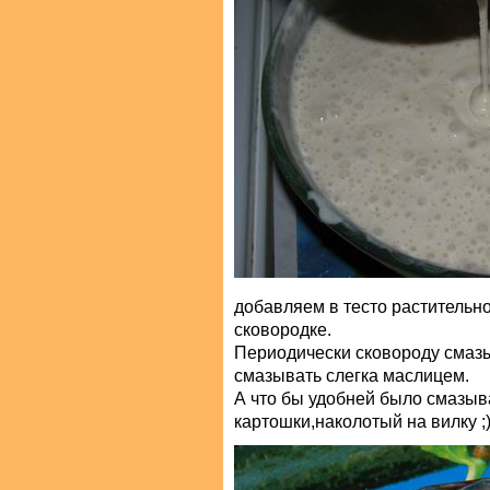
добавляем в тесто растительн
сковородке.
Периодически сковороду смаз
смазывать слегка маслицем.
А что бы удобней было смазыв
картошки,наколотый на вилку ;