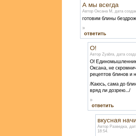
А мы всегда
Автор Оксана М, дата создан
готовим блины бездрож
»
ответить
О!
Автор Zyabra, дата созда
О! Единомышленник!
Оксана, не скромни
рецептов блинов и на
/Каюсь, сама до бл
вряд ли дозрею.../
»
ответить
вкусная нач
Автор Разведка, дат
18:54.