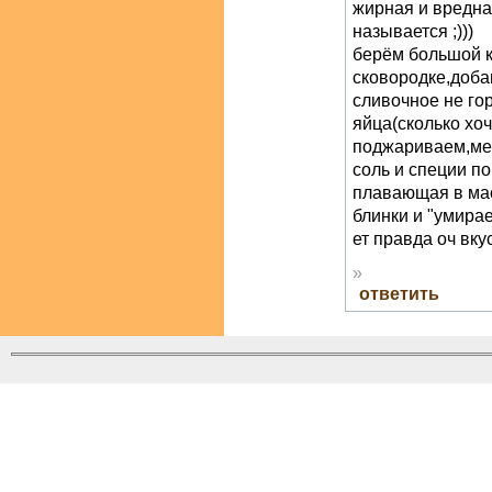
жирная и вредна
называется ;)))
берём большой к
сковородке,доба
сливочное не го
яйца(сколько хоч
поджариваем,ме
соль и специи п
плавающая в мас
блинки и "умирае
ет правда оч вку
»
ответить