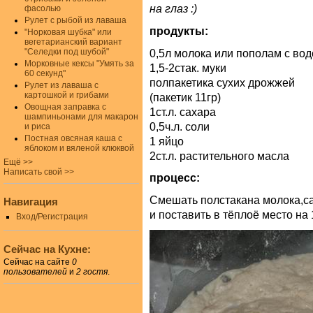
на глаз :)
фасолью
Рулет с рыбой из лаваша
продукты:
"Норковая шубка" или
вегетарианский вариант
0,5л молока или пополам с вод
"Селедки под шубой"
Морковные кексы "Умять за
1,5-2стак. муки
60 секунд"
полпакетика сухих дрожжей
Рулет из лаваша с
картошкой и грибами
(пакетик 11гр)
Овощная заправка с
1ст.л. сахара
шампиньонами для макарон
0,5ч.л. соли
и риса
Постная овсяная каша с
1 яйцо
яблоком и вяленой клюквой
2ст.л. растительного масла
Ещё >>
Написать свой >>
процесс:
Смешать полстакана молока,с
Навигация
и поставить в тёплоё место на
Вход/Регистрация
Сейчас на Кухне:
Сейчас на сайте
0
пользователей
и
2 гостя
.