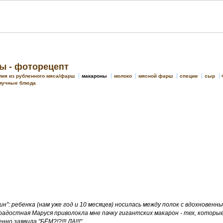
 - фоторецепт
лия из рубленного мяса/фарш
макароны
молоко
мясной фарш
специи
сыр
мучные блюда
ин": ребенка (нам уже год и 10 месяцев) носилась между полок с вдохновенным
е радостная Маруся приволокла мне пачку гигантских макарон - тех, которы
но заявила "БЁМ?!?!!! ДА!!!"