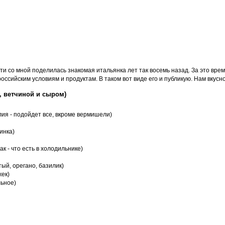
и со мной поделилась знакомая итальянка лет так восемь назад. За это врем
ссийским условиям и продуктам. В таком вот виде его и публикую. Нам вкусно 
, ветчиной и сыром)
лия - подойдет все, вкроме вермишели)
инка)
ак - что есть в холодильнике)
ый, орегано, базилик)
жек)
льное)