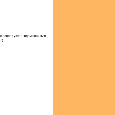
я рецепт успел "одомашниться",
:)