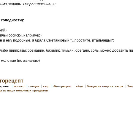
ними делать. Так родились наши
т голодности):
жий)
ничьи сосиски, например)
н и ему подобные, я брала Сметанковый *...простите, итальянцы!*)
(либо приправы: розмарин, базилик, тимьян, орегано, соль, можно добавить гр
ь молотые (по желанию)
торецепт
кароны
молоко
специи
сыр
Фоторецепт
яйца
Блюда из творога, сыра
Зап
а из яиц и молочных продуктов