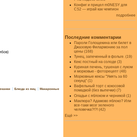
Конфиг и прицел m0NESY для
CS2 — играй как чемпион
подробнее
Последние комментарии
Пароли Голощекина или билет в
Джазовую Филармонию за пол
цены (168)
ибов)
Тунец, запеченный в фольге. (19)
Кекс постный на солоде (3)
Куриная печень, тушеная с луком
и морковью - фоторецепт (48)
Морковные кексы "Умять за 60
секунд" (1)
Вафельный торт с кокосовой
еканки
Блюда из яиц
Макаронные
помадкой (без выпечки) (7)
Оладьи с яблоком и черникой (1)
Маклюра? Адамово яблоко? Или
все-таки мозг зеленого
человечка?!?! (42)
Ещё >>