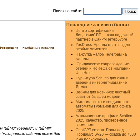
Поиск на сайте:
Последние записи в блогах
Центр сертификации
ЛицензииСПБ — ваш надежный
партнер в Санкт-Петербурге
YesDress: Аренда платьев для
Фоторецепт
Колбасные изделия
особых моментов
Накрутка жалоб Телеграм на
каналы
Юридическое сопровождение
отелей и HoReCa от компании
UristHotel
Фурнитура Schüco для окон и
дверей в интернет-магазине
Ярмак
Вебкам для новичков: честный
совет от бывшей модели
Микромаркеты и вендинговые
автоматы Гурманов для офиса
2025
Алюминиевые профили Schüco
2025: качество, проверенное
временем
 "БЁМ?" (берем?") и "БЁМ!!!"
ChatGPT сказал: Промокод
е "макаронные изделия рожок для
Продамус SV20 — скидка до 7500
₽ на подключение