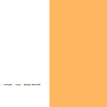
а
специи
сыр
фарш мясной