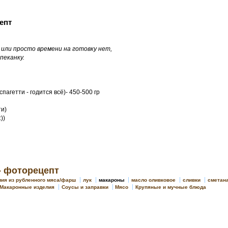
епт
или просто времени на готовку нет,
пеканку.
агетти - годится всё)- 450-500 гр
ти)
))
- фоторецепт
лия из рубленного мяса/фарш
лук
макароны
масло оливковое
сливки
сметан
Макаронные изделия
Соусы и заправки
Мясо
Крупяные и мучные блюда