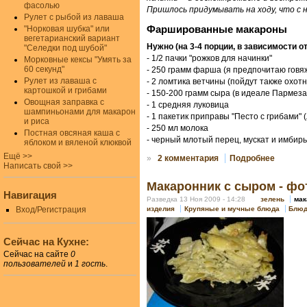
фасолью
Пришлось придумывать на ходу, что с 
Рулет с рыбой из лаваша
"Норковая шубка" или
Фаршированные макароны
вегетарианский вариант
Нужно (на 3-4 порции, в зависимости о
"Селедки под шубой"
- 1/2 пачки "рожков для начинки"
Морковные кексы "Умять за
60 секунд"
- 250 грамм фарша (я предпочитаю говя
Рулет из лаваша с
- 2 ломтика ветчины (пойдут также охот
картошкой и грибами
- 150-200 грамм сыра (в идеале Пармеза
Овощная заправка с
- 1 средняя луковица
шампиньонами для макарон
- 1 пакетик приправы "Песто с грибами" 
и риса
- 250 мл молока
Постная овсяная каша с
- черный млотый перец, мускат и имбир
яблоком и вяленой клюквой
Ещё >>
»
2 комментария
Подробнее
Написать свой >>
Макаронник с сыром - фо
Навигация
Разведка 13 Ноя 2009 - 14:28
зелень
ма
изделия
Крупяные и мучные блюда
Блюд
Вход/Регистрация
Сейчас на Кухне:
Сейчас на сайте
0
пользователей
и
1 гость
.