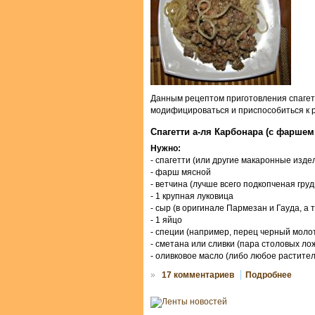
Данным рецептом приготовления спагетт
модифицироваться и приспособиться к ро
Спагетти а-ля Карбонара (с фаршем
Нужно:
- спагетти (или другие макаронные изде
- фарш мясной
- ветчина (лучше всего подкопченая груд
- 1 крупная луковица
- сыр (в оригинале Пармезан и Гауда, а т
- 1 яйцо
- специи (например, перец черный молот
- сметана или сливки (пара столовых ло
- оливковое масло (либо любое растите
»
17 комментариев
Подробнее