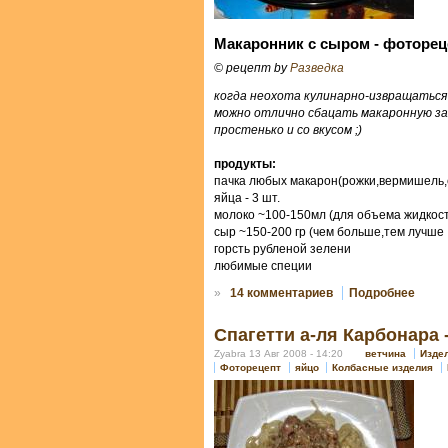
Макаронник с сыром - фоторец
© рецепт by
Разведка
когда неохота кулинарно-извращаться 
можно отлично сбацать макаронную за
простенько и со вкусом ;)
продукты:
пачка любых макарон(рожки,вермишель,сп
яйца - 3 шт.
молоко ~100-150мл (для объема жидкос
сыр ~150-200 гр (чем больше,тем лучше :
горсть рубленой зелени
любимые специи
»
14 комментариев
Подробнее
Спагетти а-ля Карбонара 
Zyabra 13 Авг 2008 - 14:20
ветчина
Изде
Фоторецепт
яйцо
Колбасные изделия