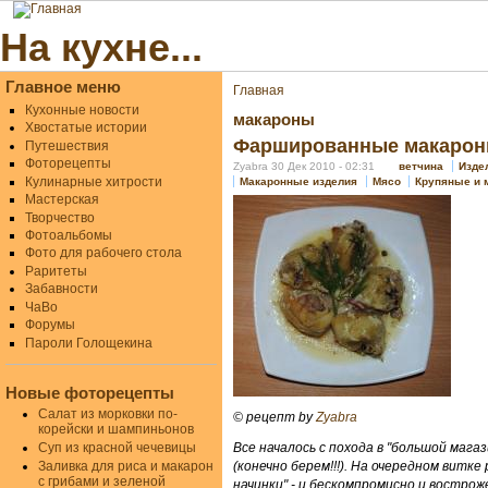
На кухне...
Главное меню
Главная
Кухонные новости
макароны
Хвостатые истории
Фаршированные макароны
Путешествия
Фоторецепты
Zyabra 30 Дек 2010 - 02:31
ветчина
Изде
Кулинарные хитрости
Макаронные изделия
Мясо
Крупяные и 
Мастерская
Творчество
Фотоальбомы
Фото для рабочего стола
Раритеты
Забавности
ЧаВо
Форумы
Пароли Голощекина
Новые фоторецепты
Салат из морковки по-
© рецепт by
Zyabra
корейски и шампиньонов
Суп из красной чечевицы
Все началось с похода в "большой магаз
Заливка для риса и макарон
(конечно берем!!!). На очередном витк
с грибами и зеленой
начинки" - и бескомпромисно и вострожен